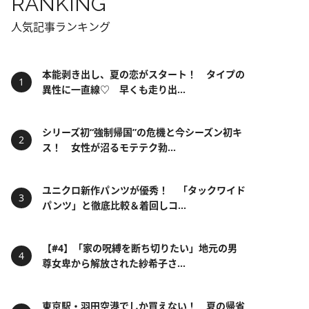
RANKING
人気記事ランキング
本能剥き出し、夏の恋がスタート！ タイプの
異性に一直線♡ 早くも走り出...
シリーズ初“強制帰国”の危機と今シーズン初キ
ス！ 女性が沼るモテテク勃...
ユニクロ新作パンツが優秀！ 「タックワイド
パンツ」と徹底比較＆着回しコ...
【#4】「家の呪縛を断ち切りたい」地元の男
尊女卑から解放された紗希子さ...
東京駅・羽田空港でしか買えない！ 夏の帰省