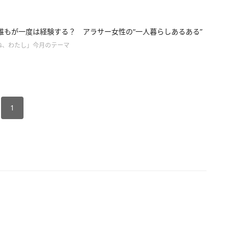
誰もが一度は経験する？ アラサー女性の“一人暮らしあるある”
ね、わたし」今月のテーマ
1