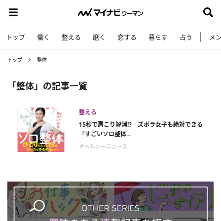
トップ
働く
整える
磨く
恋する
暮らす
占う
メ
トップ
整体
「整体」の記事一覧
整える
15秒で肩こり解消!? ズボラ女子も絶対できる
「すごいソロ整体...
＃ヘルシーニュース