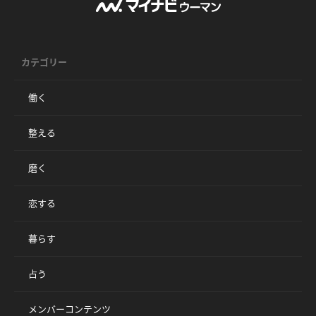
カテゴリー
働く
整える
磨く
恋する
暮らす
占う
メンバーコンテンツ