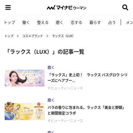
トップ
働く
整える
磨く
恋する
暮らす
占う
メ
トップ
コスメブランド
ラックス（LUX）
「ラックス（LUX）」の記事一覧
磨く
「ラックス」史上初！ ラックス バスグロウ シリ
ーズにヘアブー...
＃ビューティーニュース
磨く
バラの香りに包まれる。ラックス「美女と野獣」
と期間限定コラボ
＃ビューティーニュース
磨く