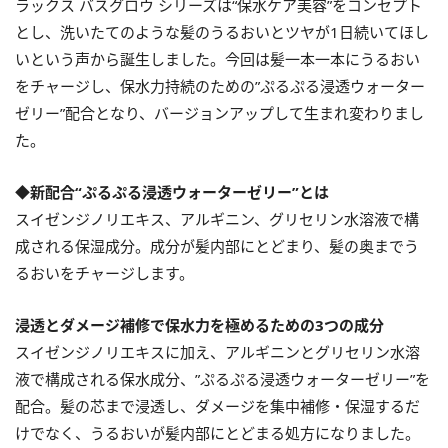
ラックス バスグロウ シリーズは“保水ケア美容”をコンセプト
とし、洗いたてのような髪のうるおいとツヤが1日続いてほし
いという声から誕生しました。今回は髪一本一本にうるおい
をチャージし、保水力持続のための”ぷるぷる浸透ウォーター
ゼリー”配合となり、バージョンアップして生まれ変わりまし
た。
◆新配合“ぷるぷる浸透ウォーターゼリー”とは
スイゼンジノリエキス、アルギニン、グリセリン水溶液で構
成される保湿成分。成分が髪内部にとどまり、髪の奥までう
るおいをチャージします。
浸透とダメージ補修で保水力を極めるための3つの成分
スイゼンジノリエキスに加え、アルギニンとグリセリン水溶
液で構成される保水成分、”ぷるぷる浸透ウォーターゼリー”を
配合。髪の芯まで浸透し、ダメージを集中補修・保湿するだ
けでなく、うるおいが髪内部にとどまる処方になりました。