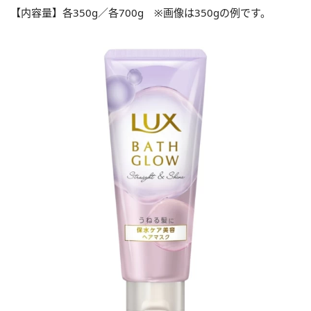
【内容量】各350g／各700g ※画像は350gの例です。