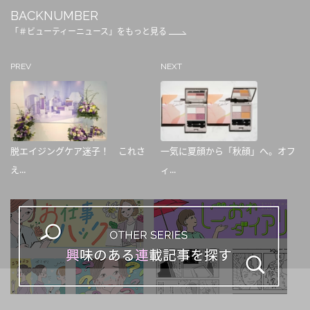
BACKNUMBER
「＃ビューティーニュース」をもっと見る
PREV
NEXT
脱エイジングケア迷子！ これさ
一気に夏顔から「秋顔」へ。オフ
え...
ィ...