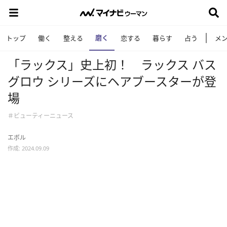
磨く
トップ
働く
整える
恋する
暮らす
占う
メ
「ラックス」史上初！ ラックス バス
グロウ シリーズにヘアブースターが登
場
＃ビューティーニュース
エボル
作成: 2024.09.09