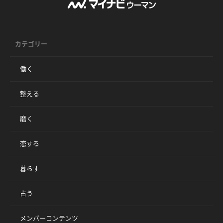
カテゴリー
働く
整える
磨く
恋する
暮らす
占う
メンバーコンテンツ