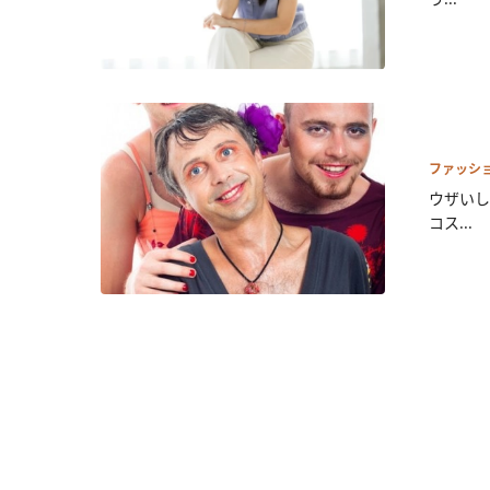
ファッシ
ウザいし
コス...