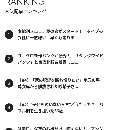
RANKING
人気記事ランキング
本能剥き出し、夏の恋がスタート！ タイプの
異性に一直線♡ 早くも走り出...
ユニクロ新作パンツが優秀！ 「タックワイド
パンツ」と徹底比較＆着回しコ...
【#4】「家の呪縛を断ち切りたい」地元の男
尊女卑から解放された紗希子さ...
【#5】“子どものいない人生”どうだった？ バ
ブル期を生き抜いた56歳...
猛暑日、浴衣のお出かけも怖くない！ マンダ