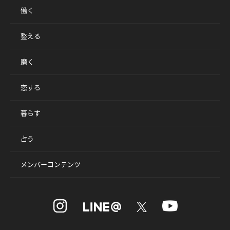
働く
整える
磨く
恋する
暮らす
占う
メンバーコンテンツ