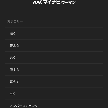
カテゴリー
働く
整える
磨く
恋する
暮らす
占う
メンバーコンテンツ