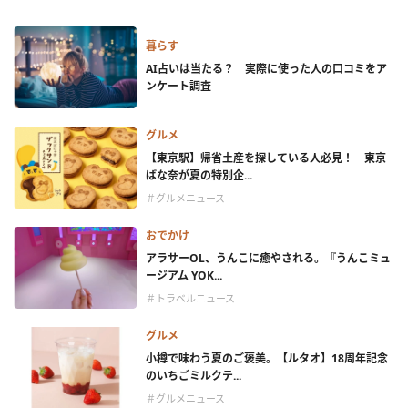
暮らす
AI占いは当たる？ 実際に使った人の口コミをア
ンケート調査
グルメ
【東京駅】帰省土産を探している人必見！ 東京
ばな奈が夏の特別企...
＃グルメニュース
おでかけ
アラサーOL、うんこに癒やされる。『うんこミュ
ージアム YOK...
＃トラベルニュース
グルメ
小樽で味わう夏のご褒美。【ルタオ】18周年記念
のいちごミルクテ...
＃グルメニュース