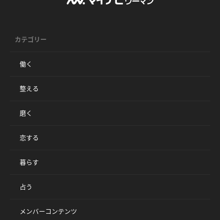
カテゴリー
働く
整える
磨く
恋する
暮らす
占う
メンバーコンテンツ