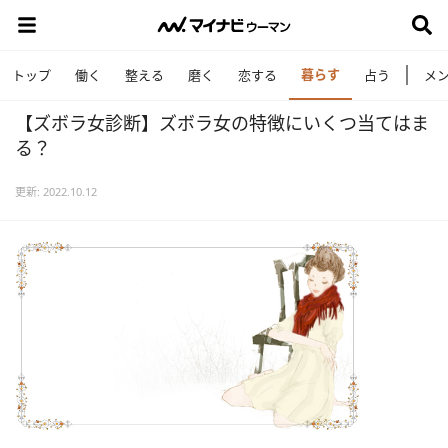
暮らす
トップ
働く
整える
磨く
恋する
占う
メ
【ズボラ女診断】ズボラ女の特徴にいくつ当てはま
る？
更新: 2022.10.12