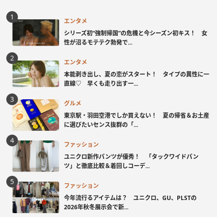
エンタメ
シリーズ初“強制帰国”の危機と今シーズン初キス！ 女
性が沼るモテテク勃発で...
エンタメ
本能剥き出し、夏の恋がスタート！ タイプの異性に一
直線♡ 早くも走り出す一...
グルメ
東京駅・羽田空港でしか買えない！ 夏の帰省＆お土産
に選びたいセンス抜群の「...
ファッション
ユニクロ新作パンツが優秀！ 「タックワイドパン
ツ」と徹底比較＆着回しコーデ...
ファッション
今年流行るアイテムは？ ユニクロ、GU、PLSTの
2026年秋冬展示会で新...