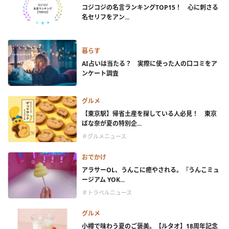
コジコジの名言ランキングTOP15！ 心に刺さる
名セリフをアン...
暮らす
AI占いは当たる？ 実際に使った人の口コミをア
ンケート調査
グルメ
【東京駅】帰省土産を探している人必見！ 東京
ばな奈が夏の特別企...
＃グルメニュース
おでかけ
アラサーOL、うんこに癒やされる。『うんこミュ
ージアム YOK...
＃トラベルニュース
グルメ
小樽で味わう夏のご褒美。【ルタオ】18周年記念