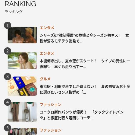
RANKING
ランキング
エンタメ
シリーズ初“強制帰国”の危機と今シーズン初キス！ 女
性が沼るモテテク勃発で...
エンタメ
本能剥き出し、夏の恋がスタート！ タイプの異性に一
直線♡ 早くも走り出す一...
グルメ
東京駅・羽田空港でしか買えない！ 夏の帰省＆お土産
に選びたいセンス抜群の「...
ファッション
ユニクロ新作パンツが優秀！ 「タックワイドパン
ツ」と徹底比較＆着回しコーデ...
ファッション