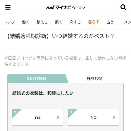
暮らす
トップ
働く
整える
磨く
恋する
占う
メ
【結婚適齢期診断】いつ結婚するのがベスト？
※広告ブロックが有効になっている場合は、正しく動作しない可能
性があります。
残り10問
QUESTION
結婚式の衣装は、和装にしたい
A
B
YES
NO