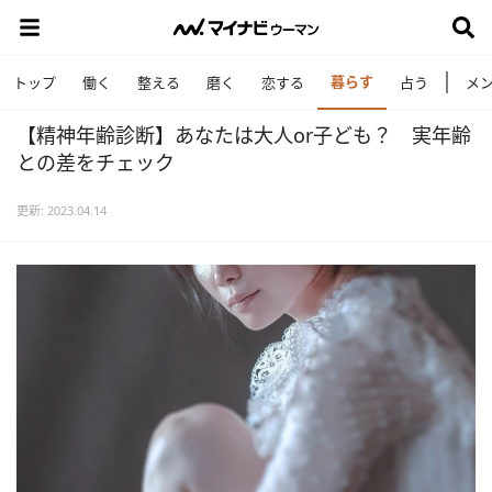
暮らす
トップ
働く
整える
磨く
恋する
占う
メ
【精神年齢診断】あなたは大人or子ども？ 実年齢
との差をチェック
更新: 2023.04.14