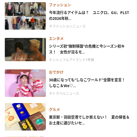
ファッション
今年流行るアイテムは？ ユニクロ、GU、PLST
の2026年秋...
＃ファッションニュース
エンタメ
シリーズ初“強制帰国”の危機と今シーズン初キ
ス！ 女性が沼るモ...
＃シャッフルアイランド7考察
おでかけ
30歳になっても“しなこワールド”全開を宣言！
しなこ＆We♡...
＃トラベルニュース
グルメ
東京駅・羽田空港でしか買えない！ 夏の帰省＆
お土産に選びたいセ...