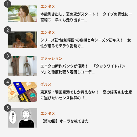
エンタメ
本能剥き出し、夏の恋がスタート！ タイプの異性に一
直線♡ 早くも走り出す一...
エンタメ
シリーズ初“強制帰国”の危機と今シーズン初キス！ 女
性が沼るモテテク勃発で...
ファッション
ユニクロ新作パンツが優秀！ 「タックワイドパン
ツ」と徹底比較＆着回しコーデ...
グルメ
東京駅・羽田空港でしか買えない！ 夏の帰省＆お土産
に選びたいセンス抜群の「...
エンタメ
【第43回】オーラを視てきた