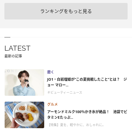
ランキングをもっと見る
LATEST
最新の記事
磨く
JO1・白岩瑠姫が“この夏挑戦したこと”とは？ ジ
ョー マロー...
＃ビューティーニュース
グルメ
アーモンドミルク100％かき氷が絶品！ 池袋でビ
タミンEたっぷ...
【特集】夏を、軽やかに、おしゃれに。