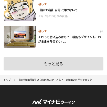
暮らす
【第745話】自分に負けないで
＃ないものねだりの女達。
暮らす
PR
それって思い込みかも？ 機能もデザインも、わ
がままを叶えてくれ...
もっと見る
トップ
【精神年齢診断】あなたは大人or子ども？ 実年齢との差をチェック