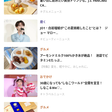
暑い日に飲みたい爽快ドリンクも。J.S. PANCAKE
CA...
＃グルメニュース
磨く
JO1・白岩瑠姫が“この夏挑戦したこと”とは？ ジ
ョー マロー...
＃ビューティーニュース
グルメ
アーモンドミルク100％かき氷が絶品！ 池袋でビ
タミンEたっぷ...
【特集】夏を、軽やかに、おしゃれに。
おでかけ
30歳になっても“しなこワールド”全開を宣言！
しなこ＆We♡...
＃トラベルニュース
グルメ