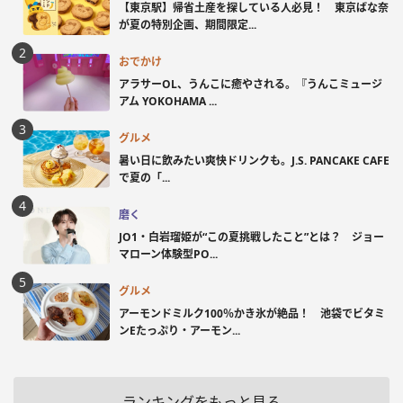
【東京駅】帰省土産を探している人必見！ 東京ばな奈
が夏の特別企画、期間限定...
おでかけ
アラサーOL、うんこに癒やされる。『うんこミュージ
アム YOKOHAMA ...
グルメ
暑い日に飲みたい爽快ドリンクも。J.S. PANCAKE CAFE
で夏の「...
磨く
JO1・白岩瑠姫が“この夏挑戦したこと”とは？ ジョー
マローン体験型PO...
グルメ
アーモンドミルク100％かき氷が絶品！ 池袋でビタミ
ンEたっぷり・アーモン...
ランキングをもっと見る