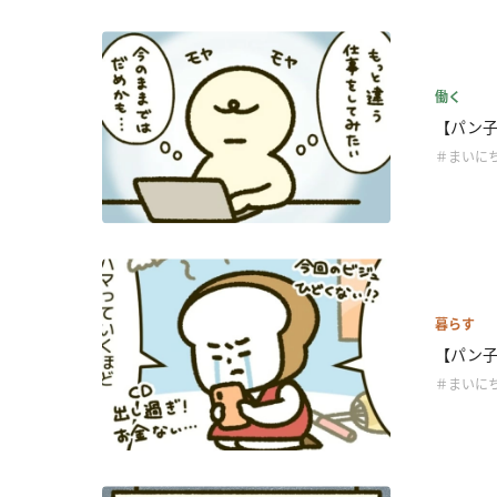
働く
【パン子
＃まいに
暮らす
【パン子
＃まいに