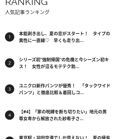
RANKING
人気記事ランキング
本能剥き出し、夏の恋がスタート！ タイプの
異性に一直線♡ 早くも走り出...
シリーズ初“強制帰国”の危機と今シーズン初キ
ス！ 女性が沼るモテテク勃...
ユニクロ新作パンツが優秀！ 「タックワイド
パンツ」と徹底比較＆着回しコ...
【#4】「家の呪縛を断ち切りたい」地元の男
尊女卑から解放された紗希子さ...
東京駅・羽田空港でしか買えない！ 夏の帰省