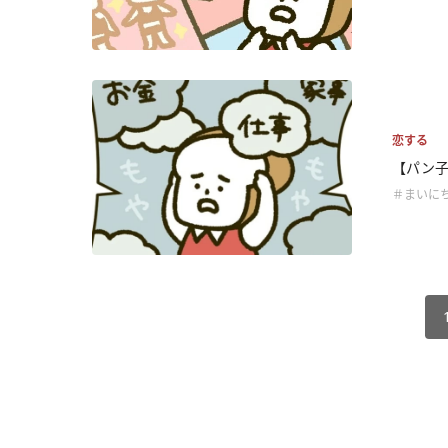
恋する
【パン子
＃まいに