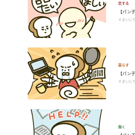
恋する
【パン子
＃まいに
暮らす
【パン子
＃まいに
働く