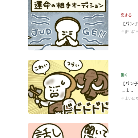
恋する
【パン子
＃まいに
働く
【パン子
しま...
＃まいに