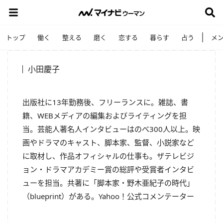
トップ
働く
整える
磨く
恋する
暮らす
占う
メ
小田慶子
出版社に13年勤務後、フリーランスに。雑誌、書
籍、
WEBメディアの編集およびライティングを担
当。
芸能人著名人インタビューはのべ300人以上。
映
画やドラマのキャスト、脚本家、監督、小説家など
に取材し、
作品オフィシャルの仕事も。ザテレビジ
ョン・
ドラマアカデミー賞の総評や受賞者インタビ
ューを担当。共著に「
脚本家・野木亜紀子の時代」
（blueprint）がある。
Yahoo！公式コメンテーター