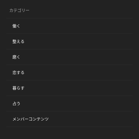
カテゴリー
働く
整える
磨く
恋する
暮らす
占う
メンバーコンテンツ