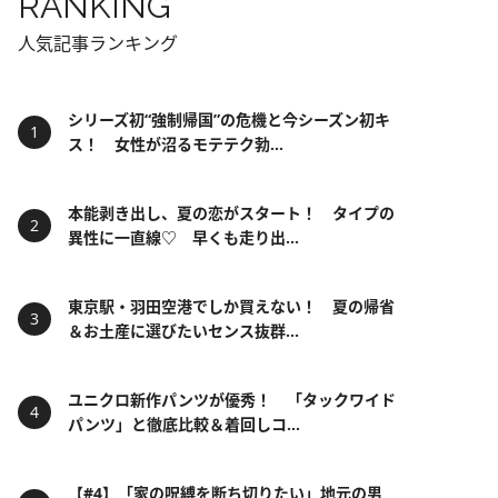
RANKING
人気記事ランキング
シリーズ初“強制帰国”の危機と今シーズン初キ
ス！ 女性が沼るモテテク勃...
本能剥き出し、夏の恋がスタート！ タイプの
異性に一直線♡ 早くも走り出...
東京駅・羽田空港でしか買えない！ 夏の帰省
＆お土産に選びたいセンス抜群...
ユニクロ新作パンツが優秀！ 「タックワイド
パンツ」と徹底比較＆着回しコ...
【#4】「家の呪縛を断ち切りたい」地元の男