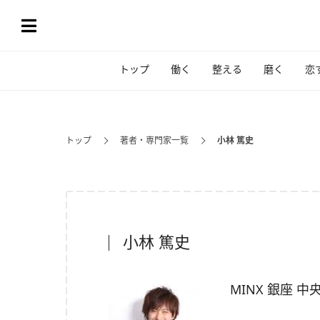
トップ
働く
整える
磨く
恋
トップ
著者・専門家一覧
小林 篤史
小林 篤史
MINX 銀座 