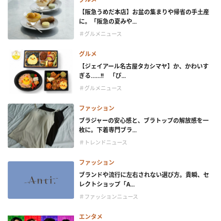
【阪急うめだ本店】お盆の集まりや帰省の手土産
に。「阪急の夏みや...
＃グルメニュース
グルメ
【ジェイアール名古屋タカシマヤ】か、かわいす
ぎる……!! 「ぴ...
＃グルメニュース
ファッション
ブラジャーの安心感と、ブラトップの解放感を一
枚に。下着専門ブラ...
＃トレンドニュース
ファッション
ブランドや流行に左右されない選び方。貴瞬、セ
レクトショップ「A...
＃ファッションニュース
エンタメ