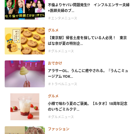
不倫よりヤバい問題発生!? インフルエンサー夫婦
×医師夫婦のブ...
＃エンタメニュース
グルメ
【東京駅】帰省土産を探している人必見！ 東京
ばな奈が夏の特別企...
＃グルメニュース
おでかけ
アラサーOL、うんこに癒やされる。『うんこミュ
ージアム YOK...
＃トラベルニュース
グルメ
小樽で味わう夏のご褒美。【ルタオ】18周年記念
のいちごミルクテ...
＃グルメニュース
ファッション