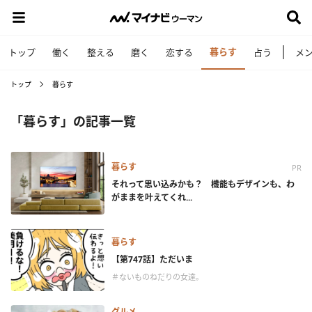
暮らす
トップ
働く
整える
磨く
恋する
占う
メ
トップ
暮らす
「暮らす」の記事一覧
暮らす
PR
それって思い込みかも？ 機能もデザインも、わ
がままを叶えてくれ...
暮らす
【第747話】ただいま
＃ないものねだりの女達。
グルメ