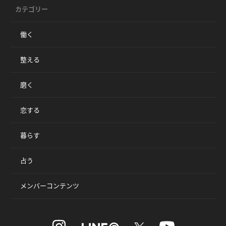
カテゴリー
働く
整える
磨く
恋する
暮らす
占う
メンバーコンテンツ