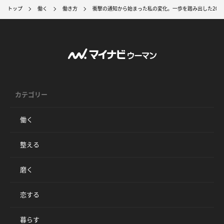
トップ
働く
働き方
衝撃の通知から始まった私の変化。一歩を踏み出した202
カテゴリー
働く
整える
磨く
恋する
暮らす