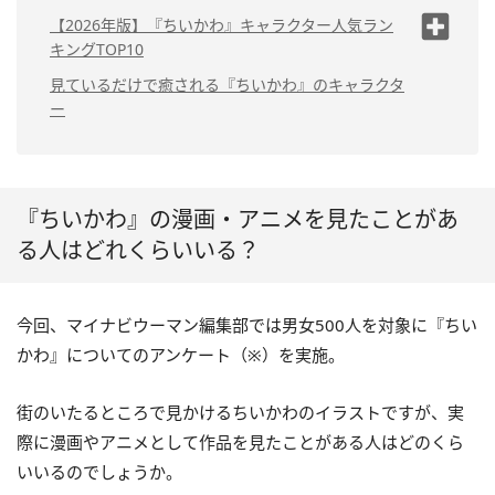
【2026年版】『ちいかわ』キャラクター人気ラン
キングTOP10
1位：ちいかわ（35.1%）
見ているだけで癒される『ちいかわ』のキャラクタ
ー
2位：ハチワレ（13.1%）
3位：うさぎ（11.3%）
4位：モモンガ（6.2%）
『ちいかわ』の漫画・アニメを見たことがあ
5位：くりまんじゅう（4.8%）
る人はどれくらいいる？
6位：ラッコ（3.1%）
7位：人魚（2.4%）
今回、マイナビウーマン編集部では男女500人を対象に『ちい
8位：パジャマパーティーズ
かわ』についてのアンケート（※）を実施。
（2.1%）
8位：カブトムシ（2.1%）
街のいたるところで見かけるちいかわのイラストですが、実
10位：シーサー（1.7%）
際に漫画やアニメとして作品を見たことがある人はどのくら
いいるのでしょうか。
10位：あのこ（1.7%）