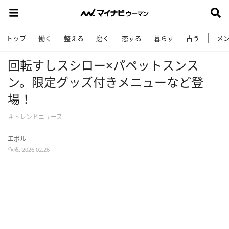
トップ
働く
整える
磨く
恋する
暮らす
占う
メ
回転すしスシロー×パペットスンス
ン。限定グッズ付きメニューなど登
場！
＃トレンドニュース
エボル
作成: 2026.02.26