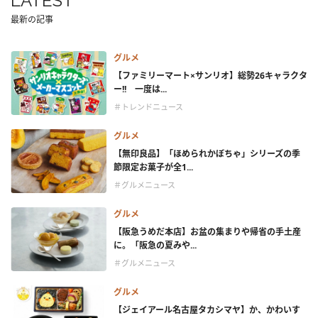
LATEST
最新の記事
グルメ
【ファミリーマート×サンリオ】総勢26キャラクタ
ー!! 一度は...
＃トレンドニュース
グルメ
【無印良品】「ほめられかぼちゃ」シリーズの季
節限定お菓子が全1...
＃グルメニュース
グルメ
【阪急うめだ本店】お盆の集まりや帰省の手土産
に。「阪急の夏みや...
＃グルメニュース
グルメ
【ジェイアール名古屋タカシマヤ】か、かわいす