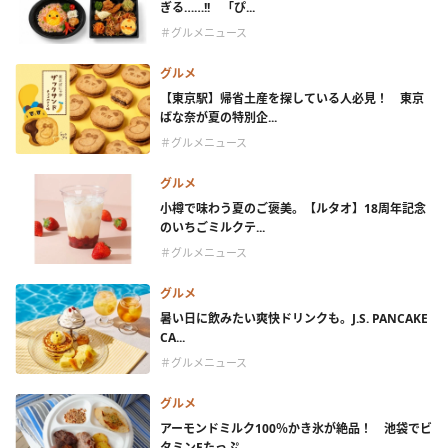
ぎる……!! 「ぴ...
＃グルメニュース
グルメ
【東京駅】帰省土産を探している人必見！ 東京
ばな奈が夏の特別企...
＃グルメニュース
グルメ
小樽で味わう夏のご褒美。【ルタオ】18周年記念
のいちごミルクテ...
＃グルメニュース
グルメ
暑い日に飲みたい爽快ドリンクも。J.S. PANCAKE
CA...
＃グルメニュース
グルメ
アーモンドミルク100％かき氷が絶品！ 池袋でビ
タミンEたっぷ...