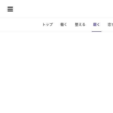
トップ
働く
整える
磨く
恋