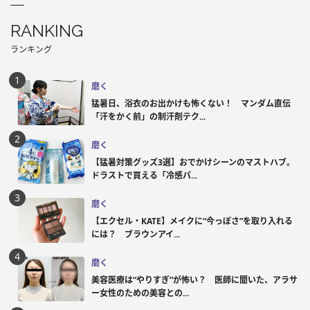
RANKING
ランキング
磨く
猛暑日、浴衣のお出かけも怖くない！ マンダム直伝
「汗をかく前」の制汗剤テク...
磨く
【猛暑対策グッズ3選】おでかけシーンのマストハブ。
ドラストで買える「冷感パ...
磨く
【エクセル・KATE】メイクに“今っぽさ”を取り入れる
には？ ブラウンアイ...
磨く
美容医療は“やりすぎ”が怖い？ 医師に聞いた、アラサ
ー女性のための美容との...