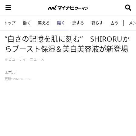
磨く
トップ
働く
整える
恋する
暮らす
占う
メ
“白さの記憶を肌に刻む” SHIRORUか
らブースト保湿＆美白美容液が新登場
＃ビューティーニュース
エボル
更新: 2026.01.13