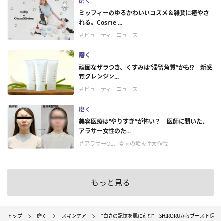
磨く
ミッフィーのゆるかわいいコスメ＆雑貨に癒やさ
れる。Cosme ...
＃ビューティーニュース
磨く
頑固なザラつき、くすみは“滞留角質”かも!? 新感
覚クレンジン...
＃ビューティーニュース
磨く
美容医療は“やりすぎ”が怖い？ 医師に聞いた、
アラサー女性のた...
＃アラサーOL、夏前の垢抜け大作戦
もっと見る
トップ
磨く
スキンケア
“白さの記憶を肌に刻む” SHIRORUからブースト保