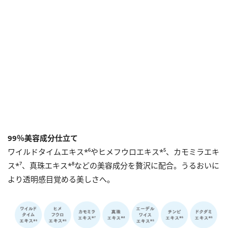
99％美容成分仕立て
ワイルドタイムエキス*⁶やヒメフウロエキス*⁵、カモミラエキ
ス*⁷、真珠エキス*⁸などの美容成分を贅沢に配合。うるおいに
より透明感目覚める美しさへ。