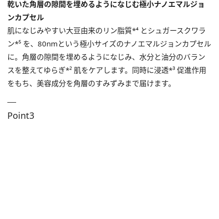
乾いた角層の隙間を埋めるようになじむ極小ナノエマルジョ
ンカプセル
肌になじみやすい大豆由来のリン脂質*⁴ とシュガースクワラ
ン*⁵ を、80nmという極小サイズのナノエマルジョンカプセル
に。角層の隙間を埋めるようになじみ、水分と油分のバラン
スを整えてゆらぎ*² 肌をケアします。同時に浸透*³ 促進作用
をもち、美容成分を角層のすみずみまで届けます。
Point3