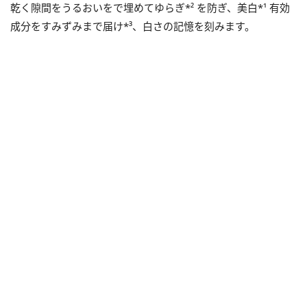
乾く隙間をうるおいをで埋めてゆらぎ*² を防ぎ、美白*¹ 有効
成分をすみずみまで届け*³、白さの記憶を刻みます。