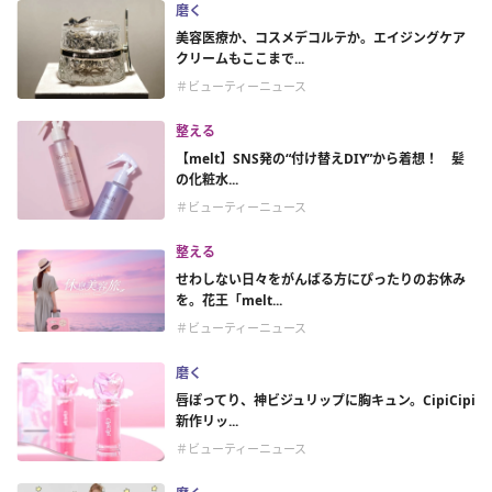
磨く
美容医療か、コスメデコルテか。エイジングケア
クリームもここまで...
＃ビューティーニュース
整える
【melt】SNS発の“付け替えDIY”から着想！ 髪
の化粧水...
＃ビューティーニュース
整える
せわしない日々をがんばる方にぴったりのお休み
を。花王「melt...
＃ビューティーニュース
磨く
唇ぽってり、神ビジュリップに胸キュン。CipiCipi
新作リッ...
＃ビューティーニュース