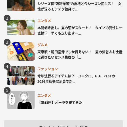
シリーズ初“強制帰国”の危機と今シーズン初キス！ 女
性が沼るモテテク勃発で...
エンタメ
本能剥き出し、夏の恋がスタート！ タイプの異性に一
直線♡ 早くも走り出す一...
グルメ
東京駅・羽田空港でしか買えない！ 夏の帰省＆お土産
に選びたいセンス抜群の「...
ファッション
今年流行るアイテムは？ ユニクロ、GU、PLSTの
2026年秋冬展示会で新...
エンタメ
【第43回】オーラを視てきた