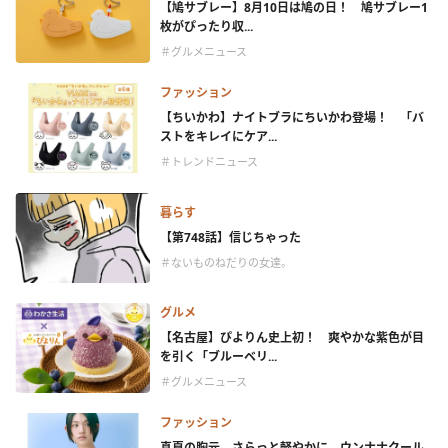
【鳩サブレー】8月10日は鳩の日！ 鳩サブレー1
枚がぴったり収...
＃グルメニュース
ファッション
【ちいかわ】ナイトブラにちいかわ登場！ 「バ
ストをキレイにケア...
＃トレンドニュース
暮らす
【第748話】信じちゃった
＃ないものねだりの女達。
グルメ
【名古屋】ぴよりん史上初！ 爽やかな紫色が目
を引く「ブルーベリ...
＃グルメニュース
ファッション
真夏の胸元、さらっと軽やかに。ウンナナクール