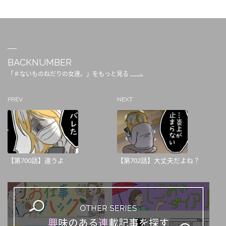
BACKNUMBER
「＃ないものねだりの女達。」をもっと見る
PREV
NEXT
【第700話】違うよ
【第702話】大丈夫だよね？