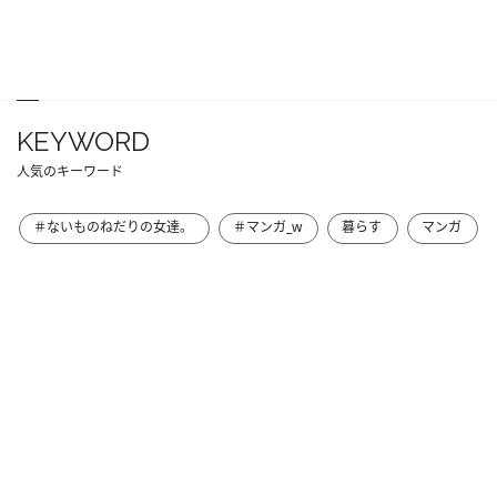
KEYWORD
人気のキーワード
＃ないものねだりの女達。
＃マンガ_w
暮らす
マンガ