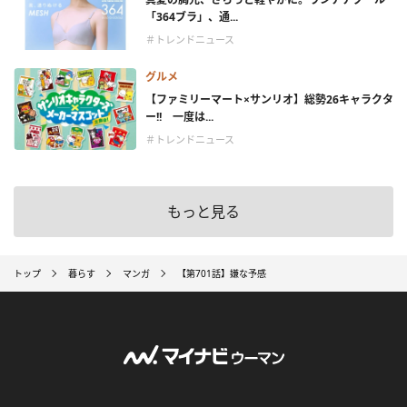
「364ブラ」、通...
＃トレンドニュース
グルメ
【ファミリーマート×サンリオ】総勢26キャラクタ
ー!! 一度は...
＃トレンドニュース
もっと見る
トップ
暮らす
マンガ
【第701話】嫌な予感