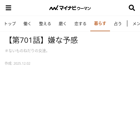
暮らす
トップ
働く
整える
磨く
恋する
占う
メ
【第701話】嫌な予感
＃ないものねだりの女達。
作成: 2025.12.02