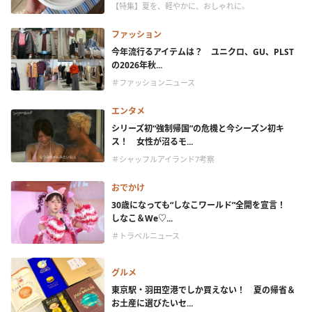
【特集】夏を、軽やかに、おしゃれに。
ファッション
今年流行るアイテムは？ ユニクロ、GU、PLST
の2026年秋...
＃ファッションニュース
エンタメ
シリーズ初“強制帰国”の危機と今シーズン初キ
ス！ 女性が沼るモ...
＃シャッフルアイランド7考察
おでかけ
30歳になっても“しなこワールド”全開を宣言！
しなこ＆We♡...
＃トラベルニュース
グルメ
東京駅・羽田空港でしか買えない！ 夏の帰省＆
お土産に選びたいセ...