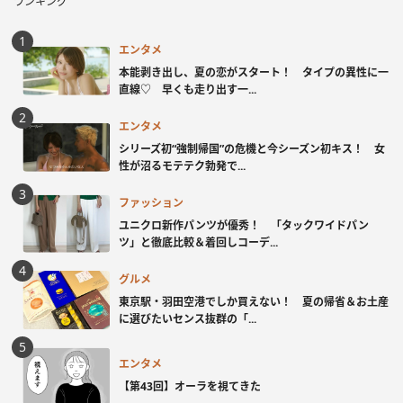
ランキング
エンタメ
本能剥き出し、夏の恋がスタート！ タイプの異性に一
直線♡ 早くも走り出す一...
エンタメ
シリーズ初“強制帰国”の危機と今シーズン初キス！ 女
性が沼るモテテク勃発で...
ファッション
ユニクロ新作パンツが優秀！ 「タックワイドパン
ツ」と徹底比較＆着回しコーデ...
グルメ
東京駅・羽田空港でしか買えない！ 夏の帰省＆お土産
に選びたいセンス抜群の「...
エンタメ
【第43回】オーラを視てきた