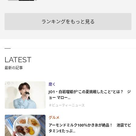
ランキングをもっと見る
LATEST
最新の記事
磨く
JO1・白岩瑠姫が“この夏挑戦したこと”とは？ ジ
ョー マロー...
＃ビューティーニュース
グルメ
アーモンドミルク100％かき氷が絶品！ 池袋でビ
タミンEたっぷ...