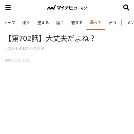
暮らす
トップ
働く
整える
磨く
恋する
占う
メ
【第702話】大丈夫だよね？
＃ないものねだりの女達。
作成: 2025.12.03