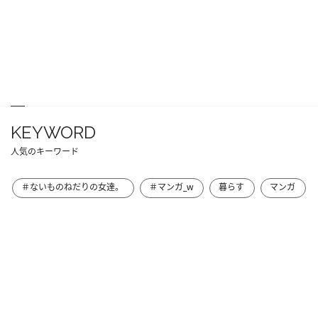
KEYWORD
人気のキーワード
＃ないものねだりの女達。
＃マンガ_w
暮らす
マンガ