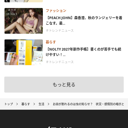
ファッション
【PEACH JOHN】森香澄、秋のランジェリーを着
こなす。最...
＃トレンドニュース
暮らす
【NOLTY 2027年新作手帳】書くのが苦手でも続
けやすい！...
＃トレンドニュース
もっと見る
トップ
暮らす
生活
お皿が割れるのは虫の知らせ？ 状況・感情別の暗示と嫌