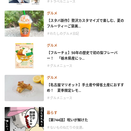
＃トラベルニュース
グルメ
【スタバ新作】贅沢カスタマイズで楽しむ、夏の
フルーティーご褒美...
＃わたしのグルメ日記
グルメ
【フルーチェ】50年の歴史で初の梨フレーバ
ー！ 「栃木県産にっ...
＃グルメニュース
グルメ
【名古屋マリオット】手土産や帰省土産におすす
め！ 夏季限定レモ...
＃グルメニュース
暮らす
【第744話】呪いが解けた
＃ないものねだりの女達。