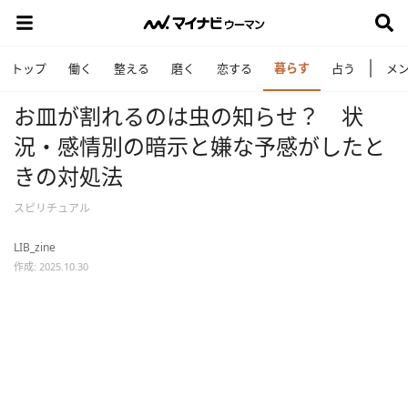
暮らす
トップ
働く
整える
磨く
恋する
占う
メ
お皿が割れるのは虫の知らせ？ 状
況・感情別の暗示と嫌な予感がしたと
きの対処法
スピリチュアル
LIB_zine
作成: 2025.10.30