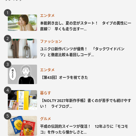
エンタメ
本能剥き出し、夏の恋がスタート！ タイプの異性に一
直線♡ 早くも走り出す一...
ファッション
ユニクロ新作パンツが優秀！ 「タックワイドパン
ツ」と徹底比較＆着回しコーデ...
エンタメ
【第43回】オーラを視てきた
暮らす
【NOLTY 2027年新作手帳】書くのが苦手でも続けやす
い！ ライフログ...
グルメ
平成の伝説的スイーツが復活！ 12年ぶりに『モコモ
コ』を作ったら懐かしさと...