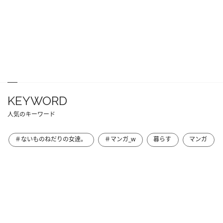
KEYWORD
人気のキーワード
＃ないものねだりの女達。
＃マンガ_w
暮らす
マンガ