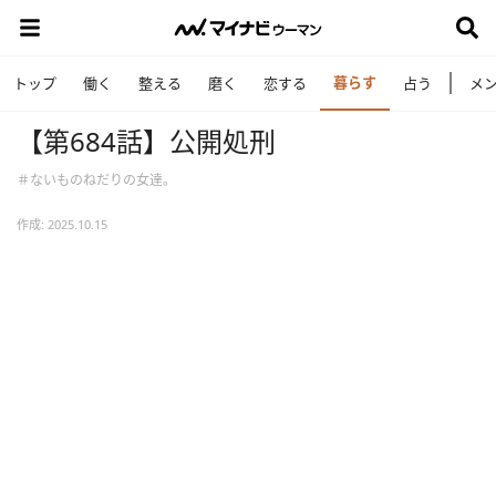
暮らす
トップ
働く
整える
磨く
恋する
占う
メ
【第684話】公開処刑
＃ないものねだりの女達。
作成: 2025.10.15