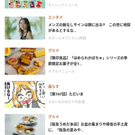
＃トレンドニュース
エンタメ
メンズの脈なしサインは顔に出る!? この世に地獄
があるとするな...
＃ガールオアレディ3考察
グルメ
【無印良品】「ほめられかぼちゃ」シリーズの季
節限定お菓子が全1...
＃グルメニュース
暮らす
【第747話】ただいま
＃ないものねだりの女達。
グルメ
【阪急うめだ本店】お盆の集まりや帰省の手土産
に。「阪急の夏みや...