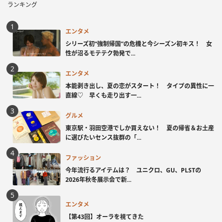
ランキング
エンタメ
シリーズ初“強制帰国”の危機と今シーズン初キス！ 女
性が沼るモテテク勃発で...
エンタメ
本能剥き出し、夏の恋がスタート！ タイプの異性に一
直線♡ 早くも走り出す一...
グルメ
東京駅・羽田空港でしか買えない！ 夏の帰省＆お土産
に選びたいセンス抜群の「...
ファッション
今年流行るアイテムは？ ユニクロ、GU、PLSTの
2026年秋冬展示会で新...
エンタメ
【第43回】オーラを視てきた