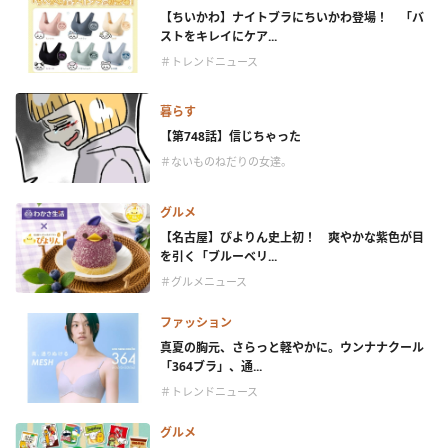
【ちいかわ】ナイトブラにちいかわ登場！ 「バ
ストをキレイにケア...
＃トレンドニュース
暮らす
【第748話】信じちゃった
＃ないものねだりの女達。
グルメ
【名古屋】ぴよりん史上初！ 爽やかな紫色が目
を引く「ブルーベリ...
＃グルメニュース
ファッション
真夏の胸元、さらっと軽やかに。ウンナナクール
「364ブラ」、通...
＃トレンドニュース
グルメ