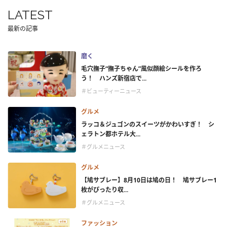
LATEST
最新の記事
磨く
毛穴撫子“撫子ちゃん”風似顔絵シールを作ろ
う！ ハンズ新宿店で...
＃ビューティーニュース
グルメ
ラッコ＆ジュゴンのスイーツがかわいすぎ！ シ
ェラトン都ホテル大...
＃グルメニュース
グルメ
【鳩サブレー】8月10日は鳩の日！ 鳩サブレー1
枚がぴったり収...
＃グルメニュース
ファッション