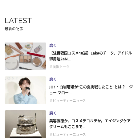
LATEST
最新の記事
磨く
【注目韓国コスメ18選】Lakaのチーク、アイドル
御用達2aN...
＃美欲トーク
磨く
JO1・白岩瑠姫が“この夏挑戦したこと”とは？ ジ
ョー マロー...
＃ビューティーニュース
磨く
美容医療か、コスメデコルテか。エイジングケア
クリームもここまで...
＃ビューティーニュース