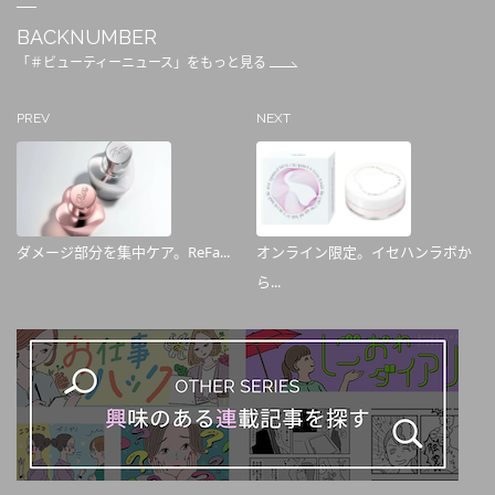
BACKNUMBER
「＃ビューティーニュース」をもっと見る
PREV
NEXT
ダメージ部分を集中ケア。ReFa...
オンライン限定。イセハンラボか
ら...