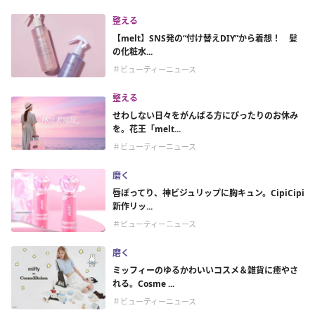
整える
【melt】SNS発の“付け替えDIY”から着想！ 髪
の化粧水...
＃ビューティーニュース
整える
せわしない日々をがんばる方にぴったりのお休み
を。花王「melt...
＃ビューティーニュース
磨く
唇ぽってり、神ビジュリップに胸キュン。CipiCipi
新作リッ...
＃ビューティーニュース
磨く
ミッフィーのゆるかわいいコスメ＆雑貨に癒やさ
れる。Cosme ...
＃ビューティーニュース