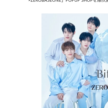
×ZEROBASEONE」POPUP SHOPを