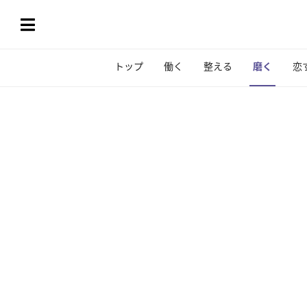
トップ
働く
整える
磨く
恋