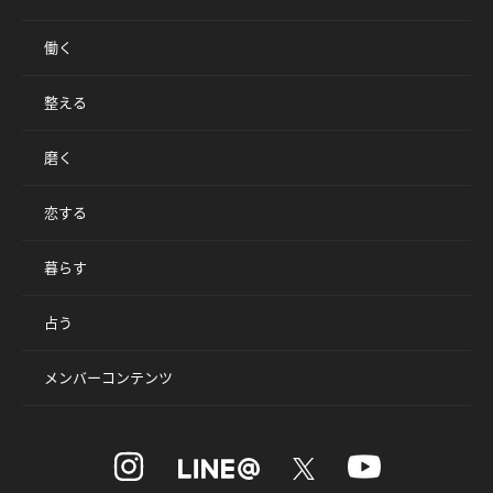
働く
整える
磨く
恋する
暮らす
占う
メンバーコンテンツ