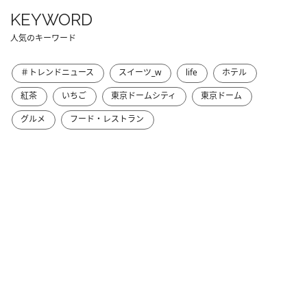
KEYWORD
人気のキーワード
＃トレンドニュース
スイーツ_w
life
ホテル
紅茶
いちご
東京ドームシティ
東京ドーム
グルメ
フード・レストラン