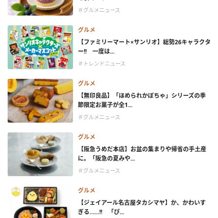
＃グルメニュース
グルメ
【ファミリーマート×サンリオ】総勢26キャラクタ
ー!! 一度は...
＃トレンドニュース
グルメ
【無印良品】「ほめられかぼちゃ」シリーズの季
節限定お菓子が全1...
＃グルメニュース
グルメ
【阪急うめだ本店】お盆の集まりや帰省の手土産
に。「阪急の夏みや...
＃グルメニュース
グルメ
【ジェイアール名古屋タカシマヤ】か、かわいす
ぎる……!! 「ぴ...