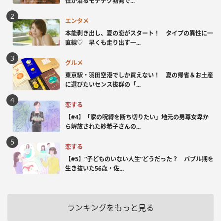
性が沼るモテテク勃発で...
エンタメ
本能剥き出し、夏の恋がスタート！ タイプの異性に一
直線♡ 早くも走り出す一...
グルメ
東京駅・羽田空港でしか買えない！ 夏の帰省＆お土産
に選びたいセンス抜群の「...
恋する
【#4】「家の呪縛を断ち切りたい」地元の男尊女卑か
ら解放された紗希子さんの...
恋する
【#5】“子どものいない人生”どうだった？ バブル期を
生き抜いた56歳・佐...
ランキングをもっと見る