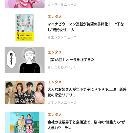
＃トラベルニュース
エンタメ
マイナビウーマン連載が待望の書籍化！ “子な
し”既婚女性11人...
＃エンタメニュース
エンタメ
【第43回】オーラを視てきた
＃しごおわダイアリー
エンタメ
大人なお姉さんが年下男子にドキドキ……!! 新感
覚の恋愛リアリ...
＃エンタメニュース
エンタメ
会社の後輩男子と急接近で、脳内の“細胞たち”が
大暴れ!? テレ...