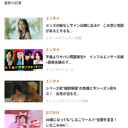
最新の記事
エンタメ
メンズの脈なしサインは顔に出る!? この世に地獄
があるとするな...
＃ガールオアレディ3考察
エンタメ
不倫よりヤバい問題発生!? インフルエンサー夫婦
×医師夫婦のブ...
＃エンタメニュース
エンタメ
シリーズ初“強制帰国”の危機と今シーズン初キ
ス！ 女性が沼るモ...
＃シャッフルアイランド7考察
おでかけ
30歳になっても“しなこワールド”全開を宣言！
しなこ＆We♡...