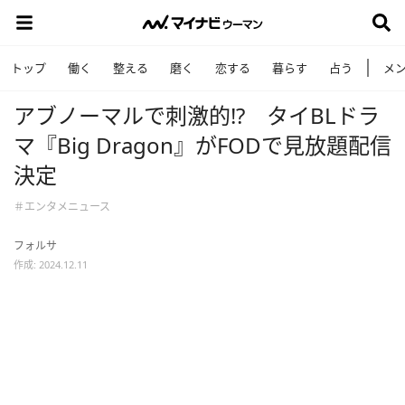
トップ
働く
整える
磨く
恋する
暮らす
占う
メ
アブノーマルで刺激的⁉ タイBLドラ
マ『Big Dragon』がFODで見放題配信
決定
＃エンタメニュース
フォルサ
作成: 2024.12.11