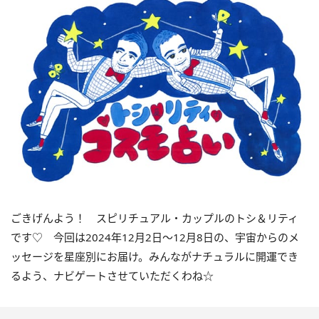
ごきげんよう！ スピリチュアル・カップルのトシ＆リティ
です♡ 今回は
2024
年
12
月
2
日〜
12
月
8
日の、宇宙からのメ
ッセージを星座別にお届け。みんながナチュラルに開運でき
るよう、ナビゲートさせていただくわね☆