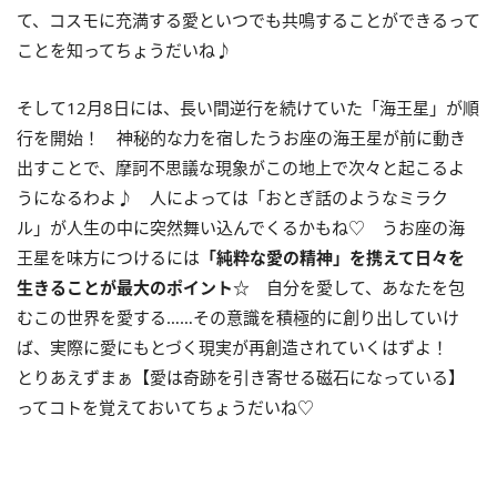
て、コスモに充満する愛といつでも共鳴することができるって
ことを知ってちょうだいね♪
そして12月8日には、長い間逆行を続けていた「海王星」が順
行を開始！ 神秘的な力を宿したうお座の海王星が前に動き
出すことで、摩訶不思議な現象がこの地上で次々と起こるよ
うになるわよ♪ 人によっては「おとぎ話のようなミラク
ル」が人生の中に突然舞い込んでくるかもね♡ うお座の海
王星を味方につけるには
「純粋な愛の精神」を携えて日々を
生きることが最大のポイント
☆
自分を愛して、あなたを包
むこの世界を愛する……その意識を積極的に創り出していけ
ば、実際に愛にもとづく現実が再創造されていくはずよ！
とりあえずまぁ【愛は奇跡を引き寄せる磁石になっている】
ってコトを覚えておいてちょうだいね♡