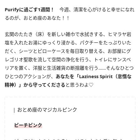
Purify
に過ごす
1
週間！
今週、清潔を心がけると幸せになれ
るのが、おとめ座のあなた！！
玄関のたたき（床）を新しい雑巾で水拭きする、ヒマラヤ岩
塩を入れたお湯にゆっくり浸かる、パクチーをたっぷりいた
だく、シーツとピローケースを毎日取り替える、お部屋にグ
レゴリオ聖歌を流して空間の浄化を行う、トイレにサンスベ
リアを置く、洋服と生活雑貨の断捨離を行う……そんなひとつ
ひとつのアクションが、
あなたを「
Laziness Spirit（怠惰な
精神）」から守ってくださる
と思うわよ♡
おとめ座のマジカルピンク
ピーチピンク