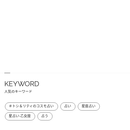
KEYWORD
人気のキーワード
＃トシ＆リティのコスモ占い
占い
星座占い
星占い-乙女座
占う