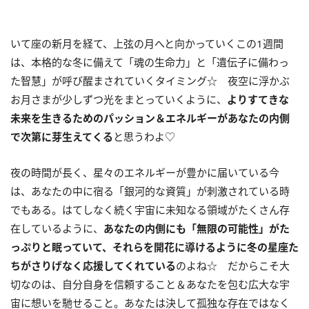
いて座の新月を経て、上弦の月へと向かっていくこの
1
週間
は、本格的な冬に備えて「魂の生命力」と「遺伝子に備わっ
た智慧」が呼び醒まされていくタイミング☆ 夜空に浮かぶ
お月さまが少しずつ光をまとっていくように、
よりすてきな
未来を生きるためのパッション＆エネルギーがあなたの内側
で次第に芽生えてくる
と思うわよ♡
夜の時間が長く、星々のエネルギーが豊かに届いている今
は、あなたの中に宿る「銀河的な資質」が刺激されている時
でもある。はてしなく続く宇宙に未知なる領域がたくさん存
在しているように、
あなたの内側にも「無限の可能性」がた
っぷりと眠っていて、それらを開花に導けるように冬の星座た
ちがさりげなく応援してくれている
のよね☆ だからこそ大
切なのは、自分自身を信頼すること＆あなたを包む広大な宇
宙に想いを馳せること。あなたは決して孤独な存在ではなく