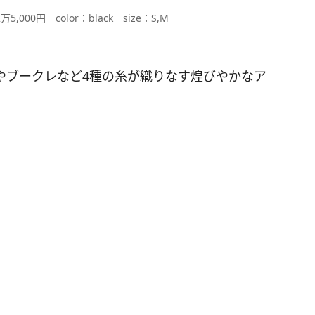
s/2万5,000円 color：black size：S,M
やブークレなど4種の糸が織りなす煌びやかなア