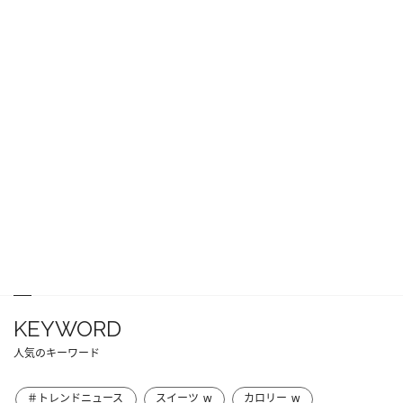
KEYWORD
人気のキーワード
＃トレンドニュース
スイーツ_w
カロリー_w