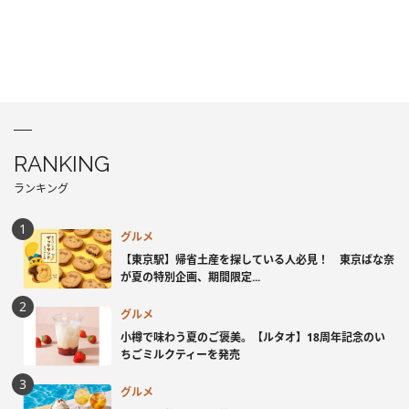
RANKING
ランキング
グルメ
【東京駅】帰省土産を探している人必見！ 東京ばな奈
が夏の特別企画、期間限定...
グルメ
小樽で味わう夏のご褒美。【ルタオ】18周年記念のい
ちごミルクティーを発売
グルメ