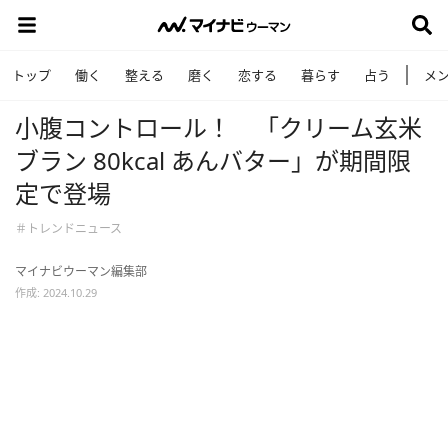
トップ
働く
整える
磨く
恋する
暮らす
占う
メ
小腹コントロール！ 「クリーム玄米
ブラン 80kcal あんバター」が期間限
定で登場
＃トレンドニュース
マイナビウーマン編集部
作成: 2024.10.29