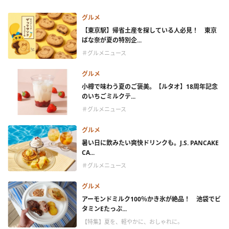
グルメ
【東京駅】帰省土産を探している人必見！ 東京
ばな奈が夏の特別企...
＃グルメニュース
グルメ
小樽で味わう夏のご褒美。【ルタオ】18周年記念
のいちごミルクテ...
＃グルメニュース
グルメ
暑い日に飲みたい爽快ドリンクも。J.S. PANCAKE
CA...
＃グルメニュース
グルメ
アーモンドミルク100％かき氷が絶品！ 池袋でビ
タミンEたっぷ...
【特集】夏を、軽やかに、おしゃれに。