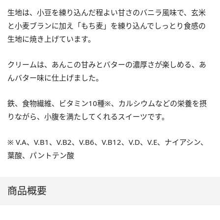
生地は、小豆を練り込んだ程よい甘さのバニラ風味で、玄米
と小麦ブランに加え「もち麦」を練り込んでしっとり食感の
生地に焼き上げています。
クリームは、あんこの甘みとバターの濃厚さが楽しめる、あ
んバター味に仕上げました。
鉄、食物繊維、ビタミン10種※、カルシウムなどの栄養を摂
りながら、小腹を満たしてくれるスイーツです。
※ V.A、V.B1、V.B2、V.B6、V.B12、V.D、V.E、ナイアシン、
葉酸、パントテン酸
商品概要