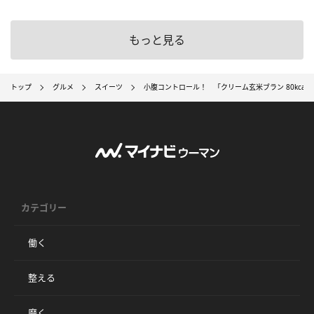
もっと見る
トップ
グルメ
スイーツ
小腹コントロール！ 「クリーム玄米ブラン 80kcal
カテゴリー
働く
整える
磨く