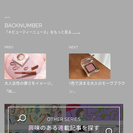
BACKNUMBER
「＃ビューティーニュース」をもっと見る
PREV
NEXT
大人女性の儚さをイメージ。
1色で決まる大人のモーヴブラウ
「BL...
ン...