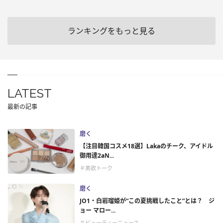
ランキングをもっと見る
LATEST
最新の記事
磨く
【注目韓国コスメ18選】Lakaのチーク、アイドル
御用達2aN...
＃美欲トーク
磨く
JO1・白岩瑠姫が“この夏挑戦したこと”とは？ ジ
ョー マロー...
＃ビューティーニュース