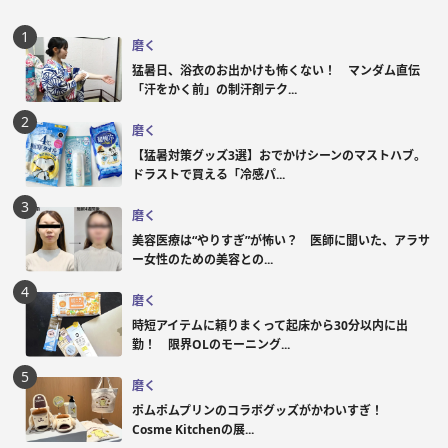
磨く
猛暑日、浴衣のお出かけも怖くない！ マンダム直伝
「汗をかく前」の制汗剤テク...
磨く
【猛暑対策グッズ3選】おでかけシーンのマストハブ。
ドラストで買える「冷感パ...
磨く
美容医療は“やりすぎ”が怖い？ 医師に聞いた、アラサ
ー女性のための美容との...
磨く
時短アイテムに頼りまくって起床から30分以内に出
勤！ 限界OLのモーニング...
磨く
ポムポムプリンのコラボグッズがかわいすぎ！
Cosme Kitchenの展...