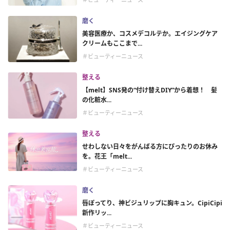
磨く
美容医療か、コスメデコルテか。エイジングケア
クリームもここまで...
＃ビューティーニュース
整える
【melt】SNS発の“付け替えDIY”から着想！ 髪
の化粧水...
＃ビューティーニュース
整える
せわしない日々をがんばる方にぴったりのお休み
を。花王「melt...
＃ビューティーニュース
磨く
唇ぽってり、神ビジュリップに胸キュン。CipiCipi
新作リッ...
＃ビューティーニュース