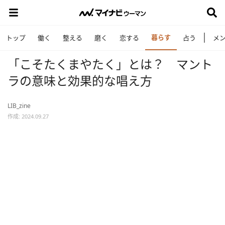
暮らす
トップ
働く
整える
磨く
恋する
占う
メ
「こそたくまやたく」とは？ マント
ラの意味と効果的な唱え方
LIB_zine
作成: 2024.09.27