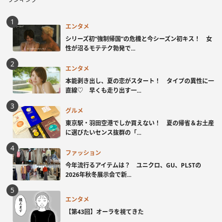
エンタメ
シリーズ初“強制帰国”の危機と今シーズン初キス！ 女
性が沼るモテテク勃発で...
エンタメ
本能剥き出し、夏の恋がスタート！ タイプの異性に一
直線♡ 早くも走り出す一...
グルメ
東京駅・羽田空港でしか買えない！ 夏の帰省＆お土産
に選びたいセンス抜群の「...
ファッション
今年流行るアイテムは？ ユニクロ、GU、PLSTの
2026年秋冬展示会で新...
エンタメ
【第43回】オーラを視てきた