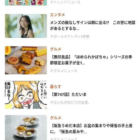
＃トレンドニュース
エンタメ
メンズの脈なしサインは顔に出る!? この世に地獄
があるとするな...
＃ガールオアレディ3考察
グルメ
【無印良品】「ほめられかぼちゃ」シリーズの季
節限定お菓子が全1...
＃グルメニュース
暮らす
【第747話】ただいま
＃ないものねだりの女達。
グルメ
【阪急うめだ本店】お盆の集まりや帰省の手土産
に。「阪急の夏みや...
＃グルメニュース