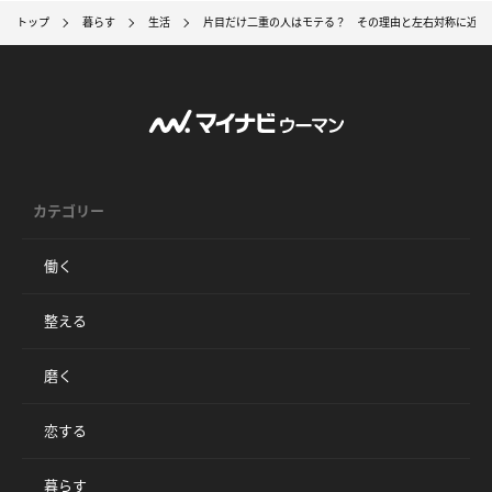
トップ
暮らす
生活
片目だけ二重の人はモテる？ その理由と左右対称に近づ
カテゴリー
働く
整える
磨く
恋する
暮らす