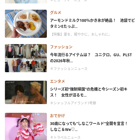
グルメ
アーモンドミルク100％かき氷が絶品！ 池袋でビ
タミンEたっぷ...
【特集】夏を、軽やかに、おしゃれに。
ファッション
今年流行るアイテムは？ ユニクロ、GU、PLST
の2026年秋...
＃ファッションニュース
エンタメ
シリーズ初“強制帰国”の危機と今シーズン初キ
ス！ 女性が沼るモ...
＃シャッフルアイランド7考察
おでかけ
30歳になっても“しなこワールド”全開を宣言！
しなこ＆We♡...
＃トラベルニュース