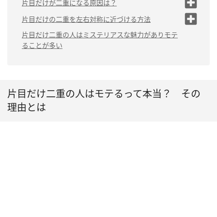
片目だけが二重になる原因は？
える
（1）遺伝によるもの
片目だけの二重を左右対称に近づける方法
（2）2つの異なる魅力がある
から
（2）日常生活や習慣による
（1）ゆがみを解消する
片目だけ二重の人はミステリアスな魅力がありモテ
もの
ることが多い
（3）自然体の魅力があるから
（2）メイクで左右対称に近づ
ける
片目だけ二重の人はモテるって本当？ その
理由とは