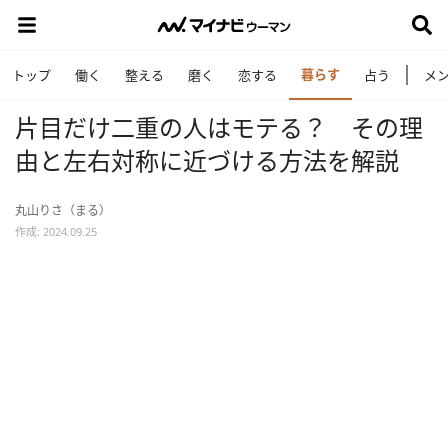
暮らす
トップ
働く
整える
磨く
恋する
占う
メ
片目だけ二重の人はモテる？ その理
由と左右対称に近づける方法を解説
丸山りさ（まる）
作成: 2024.09.25