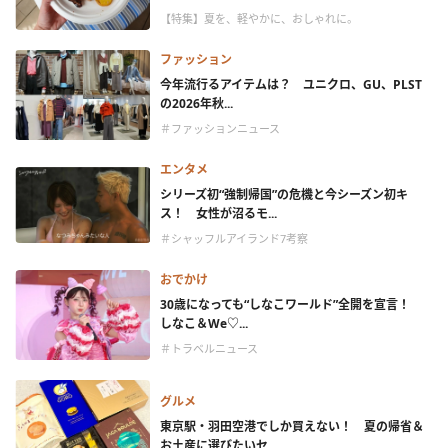
【特集】夏を、軽やかに、おしゃれに。
ファッション
今年流行るアイテムは？ ユニクロ、GU、PLST
の2026年秋...
＃ファッションニュース
エンタメ
シリーズ初“強制帰国”の危機と今シーズン初キ
ス！ 女性が沼るモ...
＃シャッフルアイランド7考察
おでかけ
30歳になっても“しなこワールド”全開を宣言！
しなこ＆We♡...
＃トラベルニュース
グルメ
東京駅・羽田空港でしか買えない！ 夏の帰省＆
お土産に選びたいセ...