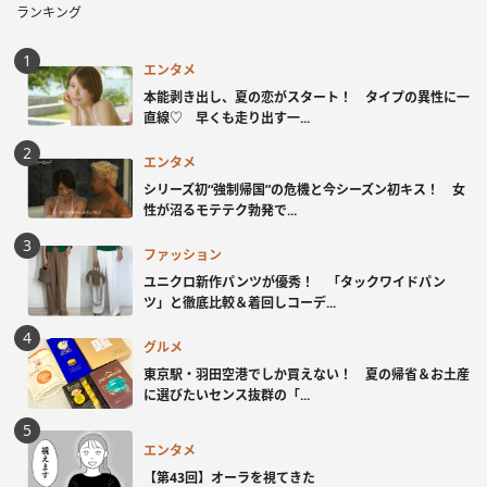
ランキング
エンタメ
本能剥き出し、夏の恋がスタート！ タイプの異性に一
直線♡ 早くも走り出す一...
エンタメ
シリーズ初“強制帰国”の危機と今シーズン初キス！ 女
性が沼るモテテク勃発で...
ファッション
ユニクロ新作パンツが優秀！ 「タックワイドパン
ツ」と徹底比較＆着回しコーデ...
グルメ
東京駅・羽田空港でしか買えない！ 夏の帰省＆お土産
に選びたいセンス抜群の「...
エンタメ
【第43回】オーラを視てきた