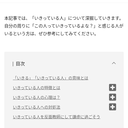
本記事では、「いきっている人」について深掘していきます。
自分の周りに「この人っていきっているよな？」と感じる人が
いるという方は、ぜひ参考にしてみてください。
目次
「いきる」「いきっている人」の意味とは
いきっている人の特徴とは
（1）自慢話が多い
いきっている人の心理は？
（2）マウントを取って
（1）自分は優れているとアピールした
いきっている人への対処法
くる
い
（1）適当に聞き流したり話をそらす
いきっている人を反面教師にして謙虚に過ごそう
（2）話題の中心になりたい・注目され
（3）自己中心的
たい
（2）いきっていることを伝えて改善さ