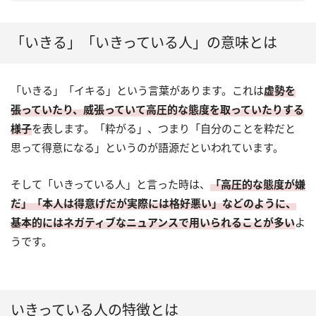
（4）けんか腰
せる
（3）自分に自信がない
「いきる」「いきっている人」の意味とは
「いきる」「イキる」という言葉があります。これは
虚勢を
張っていたり、威張っていて高圧的な態度を取っていたりする
様子
を表します。「粋がる」、つまり「自分のことを粋だと
思って得意になる」というのが語源だといわれています。
そして「いきっている人」と言った時は、
「高圧的な態度が嫌
だ」「本人は得意げだが実際には格好悪い」などのように、
基本的にはネガティブなニュアンスで用いられることが多い
よ
うです。
いきっている人の特徴とは