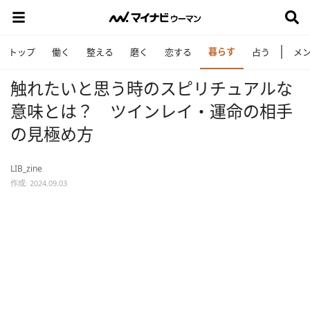
暮らす
トップ
働く
整える
磨く
恋する
占う
メ
触れたいと思う時のスピリチュアルな
意味とは？ ツインレイ・運命の相手
の見極め方
LIB_zine
作成: 2024.09.03