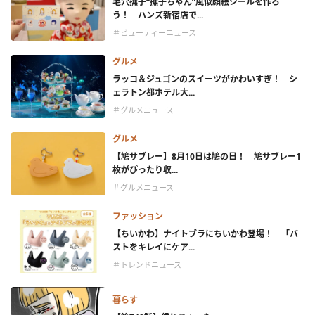
毛穴撫子“撫子ちゃん”風似顔絵シールを作ろ
う！ ハンズ新宿店で...
＃ビューティーニュース
グルメ
ラッコ＆ジュゴンのスイーツがかわいすぎ！ シ
ェラトン都ホテル大...
＃グルメニュース
グルメ
【鳩サブレー】8月10日は鳩の日！ 鳩サブレー1
枚がぴったり収...
＃グルメニュース
ファッション
【ちいかわ】ナイトブラにちいかわ登場！ 「バ
ストをキレイにケア...
＃トレンドニュース
暮らす