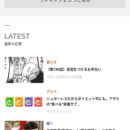
LATEST
最新の記事
暮らす
【第749話】自信をつけるお手伝い
＃ないものねだりの女達。
グルメ
シュガーレスだからダイエット中にも。アサヒ
の“食べる”栄養サプ...
＃グルメニュース
磨く