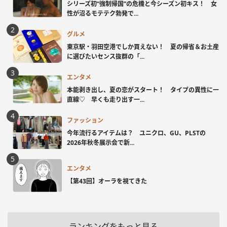
シリーズ初“強制帰国”の危機と今シーズン初キス！ 女
性が沼るモテテク勃発で...
グルメ
東京駅・羽田空港でしか買えない！ 夏の帰省＆お土産
に選びたいセンス抜群の「...
エンタメ
本能剥き出し、夏の恋がスタート！ タイプの異性に一
直線♡ 早くも走り出す一...
ファッション
今年流行るアイテムは？ ユニクロ、GU、PLSTの
2026年秋冬展示会で新...
エンタメ
【第43回】オーラを視てきた
ランキングをもっと見る