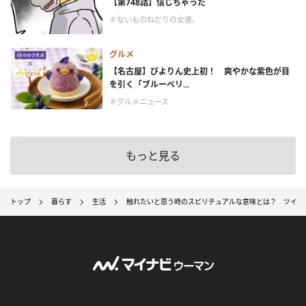
【第748話】信じちゃった
＃ないものねだりの女達。
グルメ
【名古屋】ぴよりん史上初！ 爽やかな紫色が目
を引く「ブルーベリ...
＃グルメニュース
もっと見る
トップ
暮らす
生活
触れたいと思う時のスピリチュアルな意味とは？ ツイン