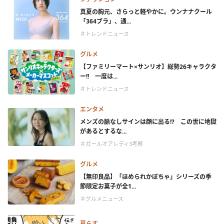
真夏の胸元、さらっと軽やかに。ウンナナクール
「364ブラ」、通...
＃トレンドニュース
グルメ
【ファミリーマート×サンリオ】総勢26キャラクタ
ー!! 一度は...
＃トレンドニュース
エンタメ
メンズの脈なしサインは顔に出る!? この世に地獄
があるとするな...
＃ガールオアレディ3考察
グルメ
【無印良品】「ほめられかぼちゃ」シリーズの季
節限定お菓子が全1...
＃グルメニュース
暮らす