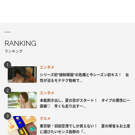
RANKING
ランキング
エンタメ
シリーズ初“強制帰国”の危機と今シーズン初キス！ 女
性が沼るモテテク勃発で...
エンタメ
本能剥き出し、夏の恋がスタート！ タイプの異性に一
直線♡ 早くも走り出す一...
グルメ
東京駅・羽田空港でしか買えない！ 夏の帰省＆お土産
に選びたいセンス抜群の「...