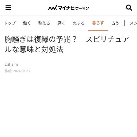
暮らす
トップ
働く
整える
磨く
恋する
占う
メ
胸騒ぎは復縁の予兆？ スピリチュア
ルな意味と対処法
LIB_zine
作成: 2024.08.23