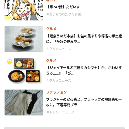
【第747話】ただいま
＃ないものねだりの女達。
グルメ
【阪急うめだ本店】お盆の集まりや帰省の手土産
に。「阪急の夏みや...
＃グルメニュース
グルメ
【ジェイアール名古屋タカシマヤ】か、かわいす
ぎる……!! 「ぴ...
＃グルメニュース
ファッション
ブラジャーの安心感と、ブラトップの解放感を一
枚に。下着専門ブラ...
＃トレンドニュース