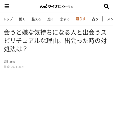
暮らす
トップ
働く
整える
磨く
恋する
占う
メ
会うと嫌な気持ちになる人と出会うス
ピリチュアルな理由。出会った時の対
処法は？
LIB_zine
作成: 2024.08.21