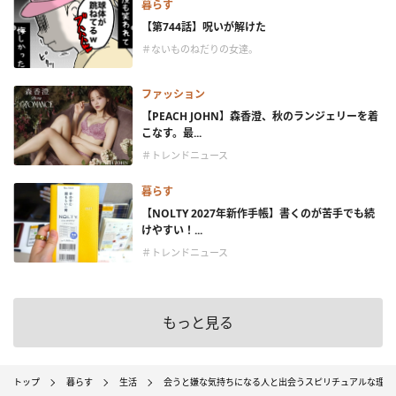
暮らす
【第744話】呪いが解けた
＃ないものねだりの女達。
ファッション
【PEACH JOHN】森香澄、秋のランジェリーを着
こなす。最...
＃トレンドニュース
暮らす
【NOLTY 2027年新作手帳】書くのが苦手でも続
けやすい！...
＃トレンドニュース
もっと見る
トップ
暮らす
生活
会うと嫌な気持ちになる人と出会うスピリチュアルな理由