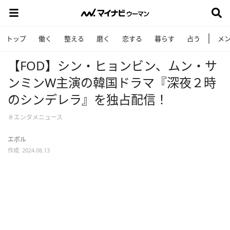
トップ
働く
整える
磨く
恋する
暮らす
占う
メ
【FOD】シン・ヒョンビン、ムン・サ
ンミンW主演の韓国ドラマ『深夜２時
のシンデレラ』を独占配信！
＃エンタメニュース
エボル
作成: 2024.08.13