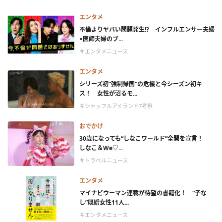
エンタメ
不倫よりヤバい問題発生!? インフルエンサー夫婦
×医師夫婦のブ...
＃エンタメニュース
エンタメ
シリーズ初“強制帰国”の危機と今シーズン初キ
ス！ 女性が沼るモ...
＃シャッフルアイランド7考察
おでかけ
30歳になっても“しなこワールド”全開を宣言！
しなこ＆We♡...
＃トラベルニュース
エンタメ
マイナビウーマン連載が待望の書籍化！ “子な
し”既婚女性11人...
＃エンタメニュース