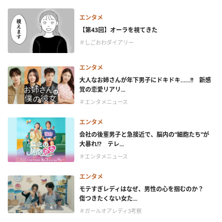
エンタメ
【第43回】オーラを視てきた
＃しごおわダイアリー
エンタメ
大人なお姉さんが年下男子にドキドキ……!! 新感
覚の恋愛リアリ...
＃エンタメニュース
エンタメ
会社の後輩男子と急接近で、脳内の“細胞たち”が
大暴れ!? テレ...
＃エンタメニュース
エンタメ
モテすぎレディはなぜ、男性の心を掴むのか？
傷つきたくない女た...
＃ガールオアレディ3考察