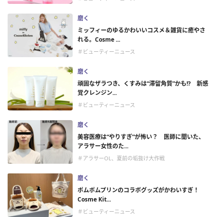
磨く
ミッフィーのゆるかわいいコスメ＆雑貨に癒やさ
れる。Cosme ...
＃ビューティーニュース
磨く
頑固なザラつき、くすみは“滞留角質”かも!? 新感
覚クレンジン...
＃ビューティーニュース
磨く
美容医療は“やりすぎ”が怖い？ 医師に聞いた、
アラサー女性のた...
＃アラサーOL、夏前の垢抜け大作戦
磨く
ポムポムプリンのコラボグッズがかわいすぎ！
Cosme Kit...
＃ビューティーニュース