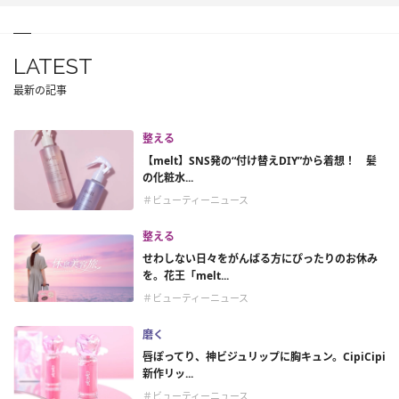
LATEST
最新の記事
整える
【melt】SNS発の“付け替えDIY”から着想！ 髪
の化粧水...
＃ビューティーニュース
整える
せわしない日々をがんばる方にぴったりのお休み
を。花王「melt...
＃ビューティーニュース
磨く
唇ぽってり、神ビジュリップに胸キュン。CipiCipi
新作リッ...
＃ビューティーニュース