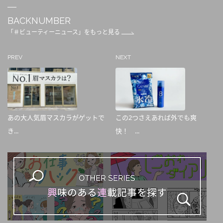
BACKNUMBER
「＃ビューティーニュース」をもっと見る
PREV
NEXT
あの大人気眉マスカラがゲットで
この2つさえあれば外でも爽
き...
快！ ...