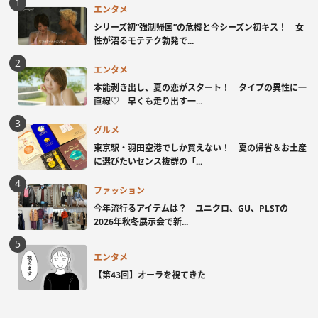
エンタメ
シリーズ初“強制帰国”の危機と今シーズン初キス！ 女
性が沼るモテテク勃発で...
エンタメ
本能剥き出し、夏の恋がスタート！ タイプの異性に一
直線♡ 早くも走り出す一...
グルメ
東京駅・羽田空港でしか買えない！ 夏の帰省＆お土産
に選びたいセンス抜群の「...
ファッション
今年流行るアイテムは？ ユニクロ、GU、PLSTの
2026年秋冬展示会で新...
エンタメ
【第43回】オーラを視てきた