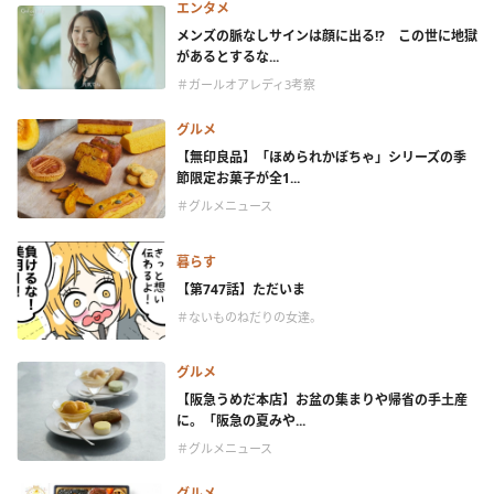
エンタメ
メンズの脈なしサインは顔に出る!? この世に地獄
があるとするな...
＃ガールオアレディ3考察
グルメ
【無印良品】「ほめられかぼちゃ」シリーズの季
節限定お菓子が全1...
＃グルメニュース
暮らす
【第747話】ただいま
＃ないものねだりの女達。
グルメ
【阪急うめだ本店】お盆の集まりや帰省の手土産
に。「阪急の夏みや...
＃グルメニュース
グルメ