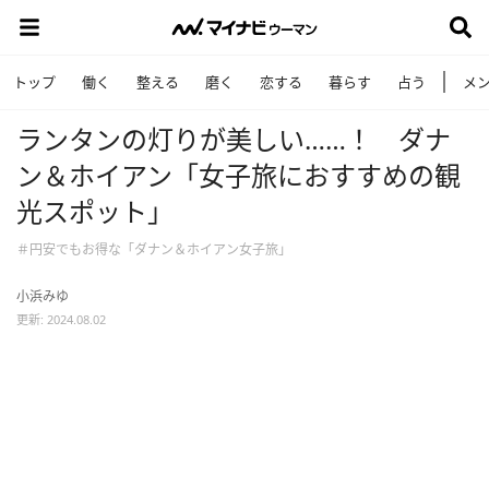
トップ
働く
整える
磨く
恋する
暮らす
占う
メ
ランタンの灯りが美しい……！ ダナ
ン＆ホイアン「女子旅におすすめの観
光スポット」
＃円安でもお得な「ダナン＆ホイアン女子旅」
小浜みゆ
更新: 2024.08.02