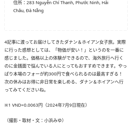
住所：283 Nguyễn Chí Thanh, Phước Ninh, Hải
Châu, Đà Nẵng
4記事に渡ってお届けしてきたダナン＆
ホイアン
女子旅。
実際
に行った感想としては、「物価が安い！」
というのを一番に
感じました。価格以上の体験ができるので、
海外旅行へ行く
のに金銭面で悩んでいる人にとってもおすすめでき
ます。やっ
ぱり本場のフォーが約300円で食べられるのは最高すぎる！
次の休みはお得に非日常を楽しめる、ダナン＆
ホイアン
へ行
ってみてくださいね。
※1 VND=0.0063円（2024年7月9日現在）
（撮影・取材・文：小浜みゆ）