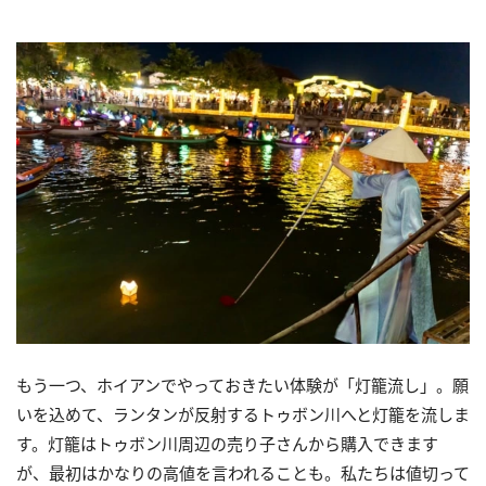
もう一つ、
ホイアン
でやっておきたい体験が「灯籠流し」。
願
いを込めて、ランタンが反射するトゥボン川へと灯籠を流しま
す。
灯籠はトゥボン川周辺の売り子さんから購入できます
が、
最初はかなりの高値を言われることも。
私たちは値切って