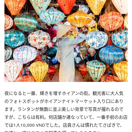
夜になると一層、輝きを増す
ホイアン
の街。
観光客に大人気
のフォトスポットが
ホイアン
ナイトマーケット入り
口にあり
ます。
ランタンが無数に並ぶ美しい背景で写真が撮れるので
すが、
こちらは有料。何店舗か連なっていて、
一番手前のお店
では1人10,000 VNDでした
。店員さんは慣れたてさばきで、