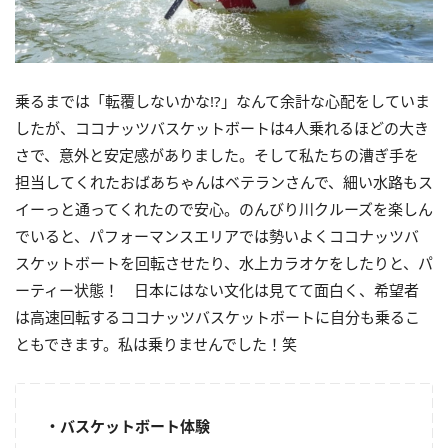
乗るまでは「転覆しないかな!?」
なんて余計な心配をしていま
したが、
ココナッツバスケットボートは4人乗れるほどの大き
さで、
意外と安定感がありました。
そして私たちの漕ぎ手を
担当してくれたおばあちゃんはベテランさんで、細い水路もス
イーっと通ってくれたので安心。
のんびり川クルーズを楽しん
でいると、
パフォーマンスエリアでは勢いよくココナッツバ
スケットボートを
回転させたり、水上カラオケをしたりと、パ
ーティー状態！ 日本にはない文化は見てて面白く、
希望者
は高速回転するココナッツバスケットボートに自分も乗るこ
ともできます。私は乗りませんでした！笑
・バスケットボート体験