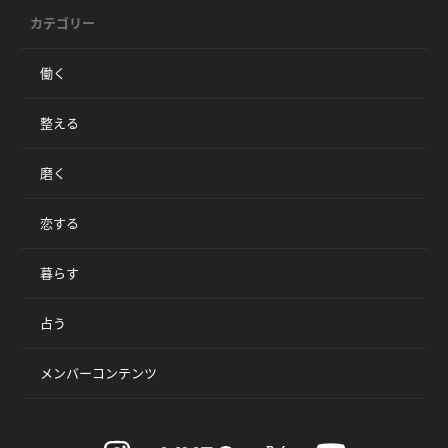
カテゴリー
働く
整える
磨く
恋する
暮らす
占う
メンバーコンテンツ