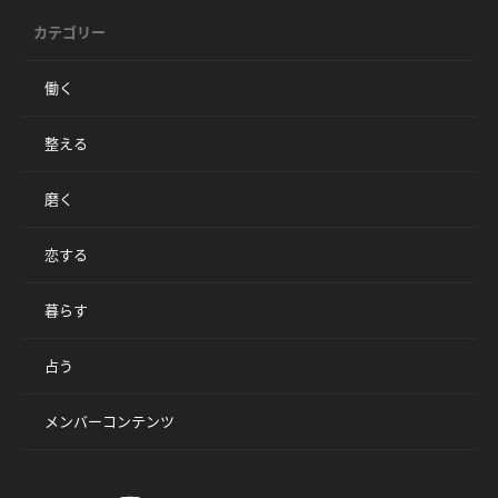
カテゴリー
働く
整える
磨く
恋する
暮らす
占う
メンバーコンテンツ