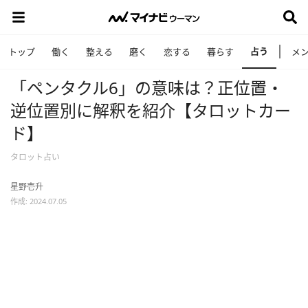
占う
トップ
働く
整える
磨く
恋する
暮らす
メ
「ペンタクル6」の意味は？正位置・
逆位置別に解釈を紹介【タロットカー
ド】
タロット占い
星野壱升
作成: 2024.07.05