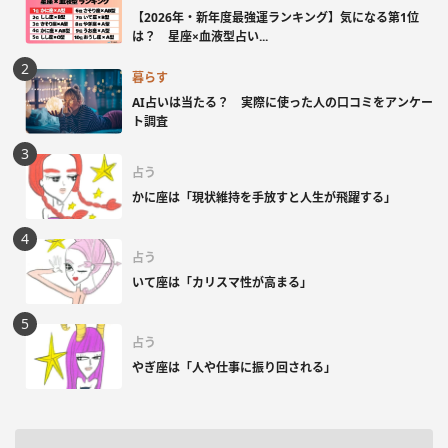
【2026年・新年度最強運ランキング】気になる第1位
は？ 星座×血液型占い...
暮らす
AI占いは当たる？ 実際に使った人の口コミをアンケー
ト調査
占う
かに座は「現状維持を手放すと人生が飛躍する」
占う
いて座は「カリスマ性が高まる」
占う
やぎ座は「人や仕事に振り回される」