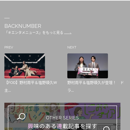
BACKNUMBER
「＃エンタメニュース」をもっと見る
PREV
NEXT
【FOD】野村周平＆塩野瑛久W
野村周平＆塩野瑛久が登壇！ ド
主...
ラ...