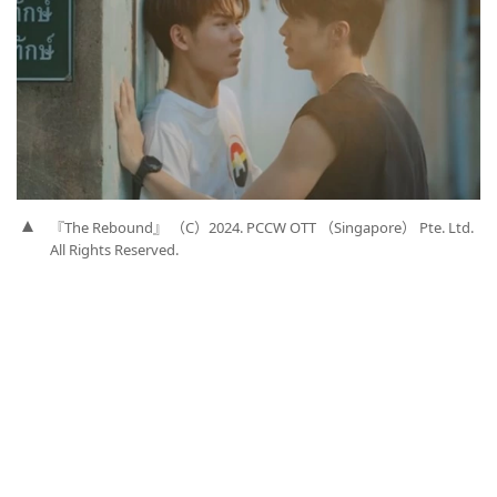
『The Rebound』 （C）2024. PCCW OTT （Singapore） Pte. Ltd.
All Rights Reserved.