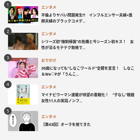
エンタメ
不倫よりヤバい問題発生!? インフルエンサー夫婦×医
師夫婦のブラックコメデ...
エンタメ
シリーズ初“強制帰国”の危機と今シーズン初キス！ 女
性が沼るモテテク勃発で...
おでかけ
30歳になっても“しなこワールド”全開を宣言！ しなこ
＆We♡Pが「うんこ...
エンタメ
マイナビウーマン連載が待望の書籍化！ “子なし”既婚
女性11人の実話ノンフ...
エンタメ
【第43回】オーラを視てきた