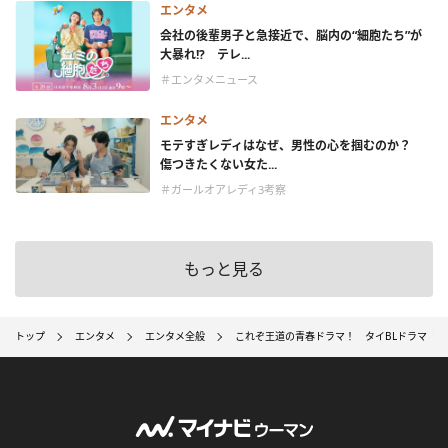
エンタメ
会社の後輩男子と急接近で、脳内の“細胞たち”が
大暴れ!? テレ...
＃エンタメニュース
エンタメ
モテすぎレディはなぜ、男性の心を掴むのか？
傷つきたくない女た...
＃ガールオアレディ3考察
もっと見る
トップ
エンタメ
エンタメ全般
これぞ王道の青春ドラマ！ タイBLドラマ『The