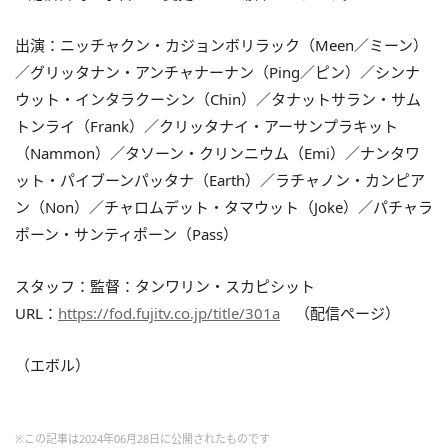
出演：ニッチャクン・カジョンボリラック（Meen／ミーン）
／グリッタナン・アンチャナーナン（Ping／ピン）／シンナ
ウット・インタラクーシン（Chin）／タナットサラン・サム
トンライ（Frank）／クリッタナイ・アーサンプラキット
（Nammon）／タソーン・クリンニウム（Emi）／ナンタワ
ット・パイブーンパッタナ（Earth）／ラチャノン・カンピア
ン（Non）／チャロムデット・タマウット（Joke）／パチャラ
ポーン・サンティポーン（Pass）
スタッフ：監督：タンワリン・スカピシット
URL：
https://fod.fujitv.co.jp/title/301a
（配信ページ）
（エボル）
※この記事は2024年06月28日に公開されたものです