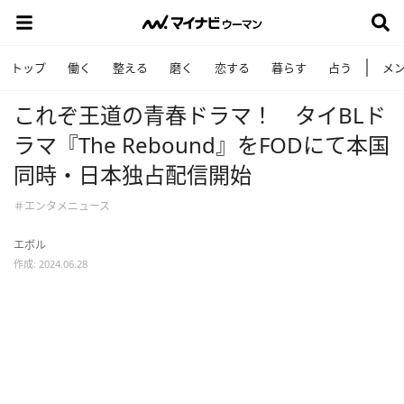
トップ
働く
整える
磨く
恋する
暮らす
占う
メ
これぞ王道の青春ドラマ！ タイBLド
ラマ『The Rebound』をFODにて本国
同時・日本独占配信開始
＃エンタメニュース
エボル
作成: 2024.06.28