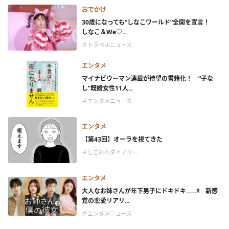
おでかけ
30歳になっても“しなこワールド”全開を宣言！
しなこ＆We♡...
＃トラベルニュース
エンタメ
マイナビウーマン連載が待望の書籍化！ “子な
し”既婚女性11人...
＃エンタメニュース
エンタメ
【第43回】オーラを視てきた
＃しごおわダイアリー
エンタメ
大人なお姉さんが年下男子にドキドキ……!! 新感
覚の恋愛リアリ...
＃エンタメニュース