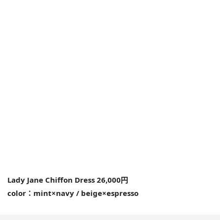
Lady Jane Chiffon Dress 26,000円
color：mint×navy / beige×espresso