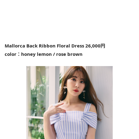
Mallorca Back Ribbon Floral Dress 26,000円
color：honey lemon / rose brown