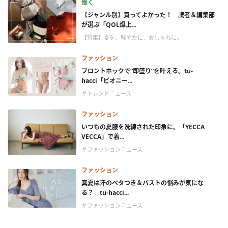
働く
【ジャンル別】買ってよかった！ 読者＆編集部
が選ぶ「QOL爆上...
【特集】夏を、軽やかに、おしゃれに。
ファッション
フロントホックで“即盛り”を叶える。tu-
hacci「ピオニー...
＃トレンドニュース
ファッション
いつもの夏服を洗練された印象に。「YECCA
VECCA」で着...
＃ファッションニュース
ファッション
真夏は汗のベタつき＆バストの悩みが気にな
る？ tu-hacci...
＃ファッションニュース