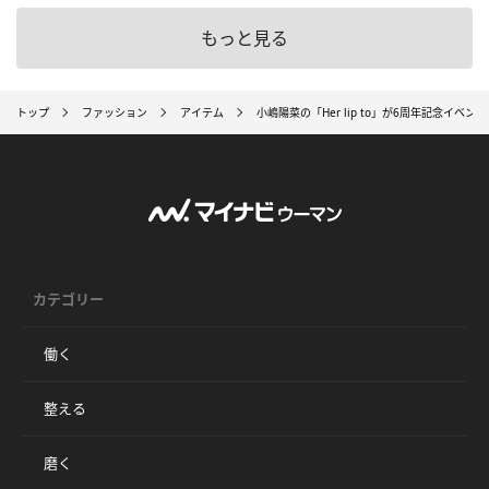
もっと見る
トップ
ファッション
アイテム
小嶋陽菜の「Her lip to」が6周年記念イ
カテゴリー
働く
整える
磨く