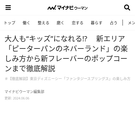
トップ
働く
整える
磨く
恋する
暮らす
占う
メ
大人も“キッズ”になれる!? 新エリア
「ピーターパンのネバーランド」の楽
しみ方から新フレーバーのポップコー
ンまで徹底解説
＃【徹底解説】東京ディズニーシー「ファンタジースプリングス」の楽しみ方
マイナビウーマン編集部
更新: 2024.06.06